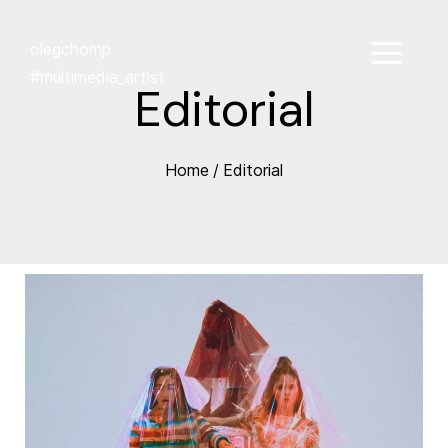
olegchomp
#multimedia_artist
Editorial
Home
/
Editorial